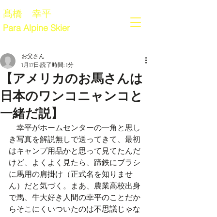
髙橋 幸平
Para Alpine Skier
お父さん
1月17日
読了時間: 1分
【アメリカのお馬さんは
日本のワンコニャンコと
一緒だ説】
　幸平がホームセンターの一角と思し
き写真を解説無しで送ってきて、最初
はキャンプ用品かと思って見てたんだ
けど、よくよく見たら、蹄鉄にブラシ
に馬用の肩掛け（正式名を知りませ
ん）だと気づく。まあ、農業高校出身
で馬、牛大好き人間の幸平のことだか
らそこにくいついたのは不思議じゃな