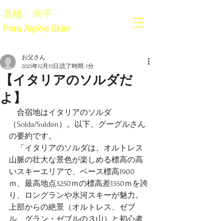
髙橋 幸平
Para Alpine Skier
お父さん
2025年12月15日
読了時間: 1分
【イタリアのソルダだ
よ】
　合宿地はイタリアのソルダ
（Solda/Sulden）。以下、グーグルさん
の要約です。
　「イタリアのソルダは、オルトレス
山脈の壮大な景色が楽しめる標高の高
いスキーエリアで、ベース標高1900
ｍ、最高地点3250ｍの標高差1350ｍを誇
り、ロングランや氷河スキーが魅力。
上部からの絶景（オルトレス、ゼブ
ル、グラン・ゼブルの３山）と初心者