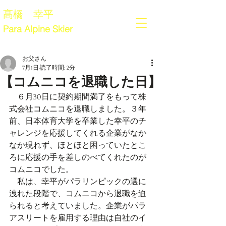
髙橋 幸平
Para Alpine Skier
お父さん
7月1日
読了時間: 2分
【コムニコを退職した日】
　６月30日に契約期間満了をもって株
式会社コムニコを退職しました。３年
前、日本体育大学を卒業した幸平のチ
ャレンジを応援してくれる企業がなか
なか現れず、ほとほと困っていたとこ
ろに応援の手を差しのべてくれたのが
コムニコでした。
　私は、幸平がパラリンピックの選に
洩れた段階で、コムニコから退職を迫
られると考えていました。企業がパラ
アスリートを雇用する理由は自社のイ