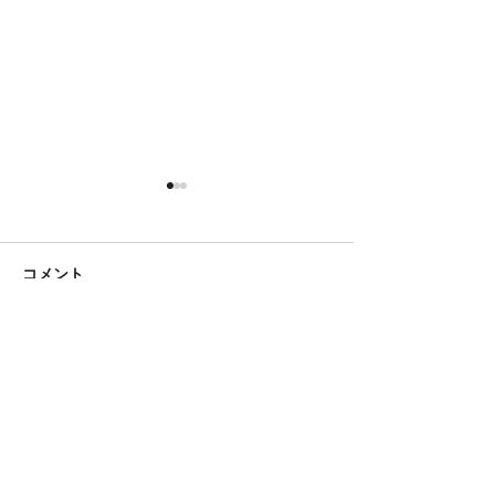
コメント
【卒業式】
【講演会、大・大・大・
コメントを追加…
大・大成功！！！】