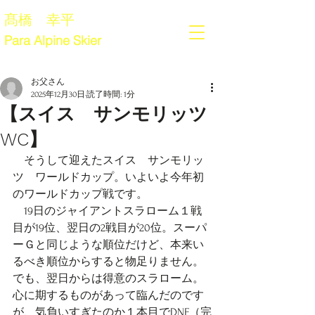
髙橋 幸平
Para Alpine Skier
お父さん
2025年12月30日
読了時間: 1分
【スイス サンモリッツ
WC】
　そうして迎えたスイス　サンモリッ
ツ　ワールドカップ。いよいよ今年初
のワールドカップ戦です。
　19日のジャイアントスラローム１戦
目が19位、翌日の2戦目が20位。スーパ
ーＧと同じような順位だけど、本来い
るべき順位からすると物足りません。
でも、翌日からは得意のスラローム。
心に期するものがあって臨んだのです
が、気負いすぎたのか１本目でDNF（完