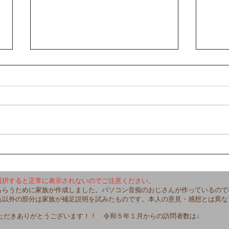
【卒
【講演会、大・大・大・大・
大成功！！！】
選択すると正常に表示されないのでご注意ください。
もらうために家族が作成しました。パソコン音痴のおじさんが作っているので
れ以外の部分は家族が補足説明を試みたものです。本人の意見・感想とは異な
ただきありがとうございます！！ 令和５年１月からの訪問者数は↓