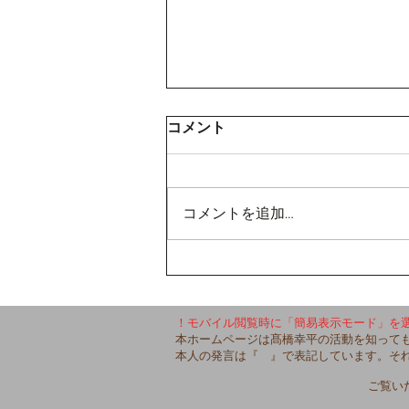
コメント
コメントを追加…
【コムニコを退職した日】
！モバイル閲覧時に「簡易表示モード」を
本ホームページは髙橋幸平の活動を知って
本人の発言は『 』で表記しています。そ
ご覧い