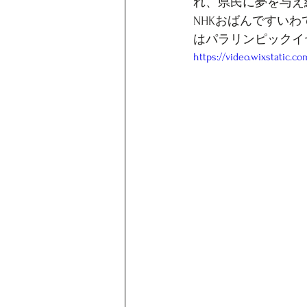
れ、県民に夢を与え続
NHKおばんですいわ
はパラリンピックイ
https://video.wixstatic.