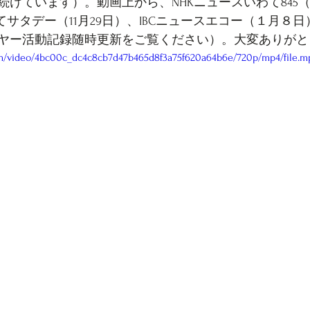
けています）。動画上から、NHKニュースいわて845（1
てサタデー（11月29日）、IBCニュースエコー（１月８
ヤー活動記録随時更新をご覧ください）。大変ありがと
com/video/4bc00c_dc4c8cb7d47b465d8f3a75f620a64b6e/720p/mp4/file.m