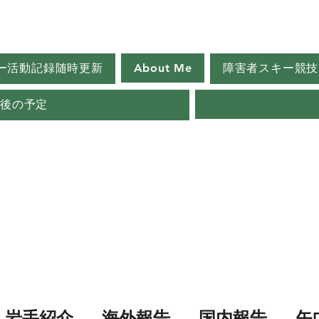
ー活動記録随時更新
About Me
障害者スキー競技
今後の予定
岩手紹介
海外報告
国内報告
矢