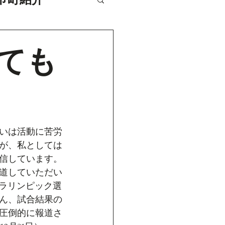
ても
いは活動に苦労
が、私としては
信しています。
道していただい
パラリンピック選
ん、試合結果の
圧倒的に報道さ