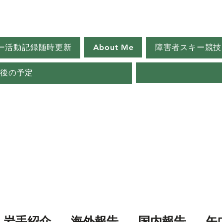
ー活動記録随時更新
About Me
障害者スキー競技
今後の予定
岩手紹介
海外報告
国内報告
矢