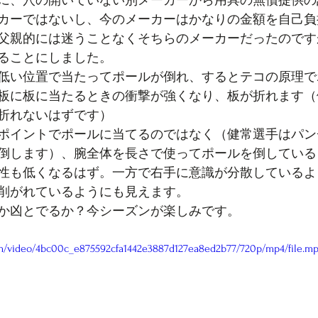
に、穴の開いていない別メーカーから用具の無償提供の
カーではないし、今のメーカーはかなりの金額を自己負
父親的には迷うことなくそちらのメーカーだったのです
ることにしました。
低い位置で当たってポールが倒れ、するとテコの原理で
板に板に当たるときの衝撃が強くなり、板が折れます（
折れないはずです）
ポイントでポールに当てるのではなく（健常選手はパン
倒します）、腕全体を長さで使ってポールを倒している
性も低くなるはず。一方で右手に意識が分散しているよ
削がれているようにも見えます。
か凶とでるか？今シーズンが楽しみです。
com/video/4bc00c_e875592cfa1442e3887d127ea8ed2b77/720p/mp4/file.m