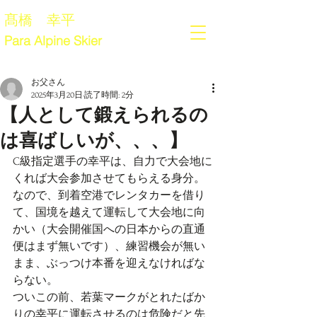
髙橋 幸平
Para Alpine Skier
お父さん
2025年3月20日
読了時間: 2分
【人として鍛えられるの
は喜ばしいが、、、】
C級指定選手の幸平は、自力で大会地に
くれば大会参加させてもらえる身分。
なので、到着空港でレンタカーを借り
て、国境を越えて運転して大会地に向
かい（大会開催国への日本からの直通
便はまず無いです）、練習機会が無い
まま、ぶっつけ本番を迎えなければな
らない。
ついこの前、若葉マークがとれたばか
りの幸平に運転させるのは危険だと先