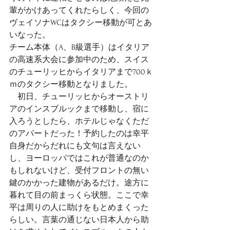
輩がかけあってくれたらしく、今回の
ヴェイソナWCはタクシー移動が可とあ
いなった。
チーム本体（A、B級選手）はイタリア
の高速系大会に参加中のため、スイス
のチューリッヒからイタリアまで700ｋ
ｍのタクシー移動となりました。
　初日、チューリッヒからオーストリ
アのインスブルックまで移動し、宿に
入ろうとしたら、ホテルじゃなくただ
のアパートだった！予約したのは幸平
自身だからだれにも文句は言えない
し、ヨーロッパではこれが普通なのか
もしれないけど、受付フロントの無い
鍵のかかった建物があるだけ。途方に
暮れて目の前まっくら状態。ここで幸
平は周りの人に助けをもとめまくった
らしい。言葉の通じない日本人から助