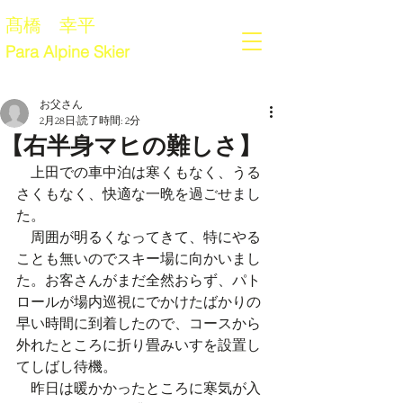
髙橋 幸平
Para Alpine Skier
お父さん
2月28日
読了時間: 2分
【右半身マヒの難しさ】
　上田での車中泊は寒くもなく、うる
さくもなく、快適な一晩を過ごせまし
た。
　周囲が明るくなってきて、特にやる
ことも無いのでスキー場に向かいまし
た。お客さんがまだ全然おらず、パト
ロールが場内巡視にでかけたばかりの
早い時間に到着したので、コースから
外れたところに折り畳みいすを設置し
てしばし待機。
　昨日は暖かかったところに寒気が入