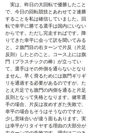
​　実は、昨日の大回転で優勝したこと
で、今日の回転競技とあわせて２連勝
することを私は確信していました。回
転で幸平に勝てる選手は国内にいない
からです。ただし完走すればです。降
りてきた幸平に会って訳を聞いてみる
と、２旗門目の右ターンで片反（片足
反則）したとのこと。コース上には旗
門（プラスチックの棒）が立ってい
て、選手はその外側を通らないとなり
ません。早く滑るためには旗門ギリギ
リを通過する必要があるのですが、た
とえ片足でも旗門の内側を通ると片足
反則となって失格となります。健常選
手の場合、片反は攻めすぎた失敗で、
幸平の場合もそうはそうなのですが、
少し意味合いが違う面もあります。実
は幸平がリタイヤする理由の大部分が