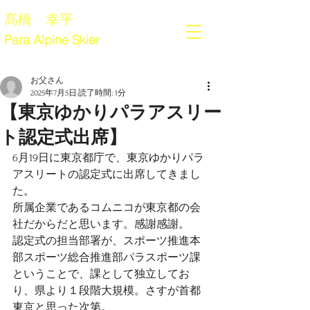
髙橋 幸平
Para Alpine Skier
お父さん
2025年7月5日
読了時間: 1分
【東京ゆかりパラアスリー
ト認定式出席】
6月19日に東京都庁で、東京ゆかりパラ
アスリートの認定式に出席してきまし
た。
所属企業であるコムニコが東京都の会
社だからだと思います。感謝感謝。
認定式の担当部署が、スポーツ推進本
部スポーツ総合推進部パラスポーツ課
ということで、課として独立してお
り、県より１段階大規模。さすが首都
東京と思った次第。