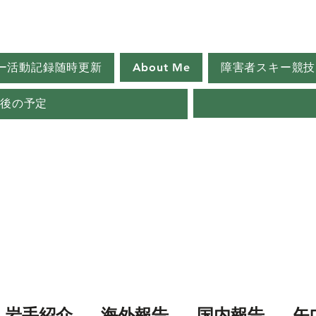
ー活動記録随時更新
About Me
障害者スキー競技
今後の予定
岩手紹介
海外報告
国内報告
矢