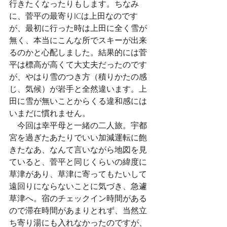
行きたくなったりもします。ちなみ
に、菅平の最寄りICは上田なのです
が、最初に行った時は上田に全く雪が
無く、本当にこんな所でスキーが出来
るのかと心配しました。結果的には菅
平は標高が高くて大丈夫だったのです
が、やはり雪のつき方（積りかたの感
じ、気候）が岩手と全然違います。上
田に雪が無いことからくる違和感には
いまだに慣れません。
　今回は幸平母と一緒の二人旅。宇都
宮を過ぎたあたりでいい加減運転に飽
きたなあ、なんて言いながら地図を見
ていると、菅平と同じくらいの緯度に
草津があり、草津に寄ってもたいして
遠回りにならないことに気づき、急遽
草津へ。宿のチェックイン時間がある
ので滞在時間があまりとれず、当然立
ち寄り湯にも入れなかったのですが、