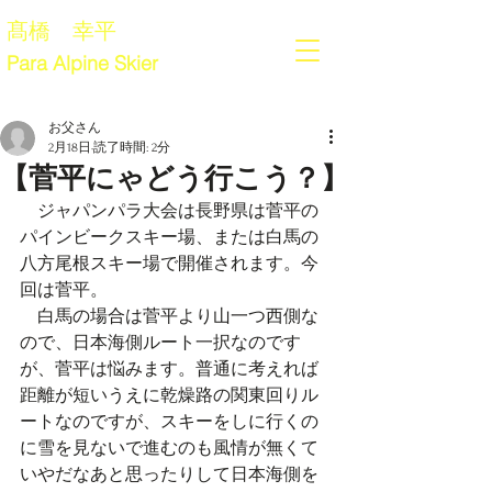
髙橋 幸平
Para Alpine Skier
お父さん
2月18日
読了時間: 2分
【菅平にゃどう行こう？】
　ジャパンパラ大会は長野県は菅平の
パインビークスキー場、または白馬の
八方尾根スキー場で開催されます。今
回は菅平。
　白馬の場合は菅平より山一つ西側な
ので、日本海側ルート一択なのです
が、菅平は悩みます。普通に考えれば
距離が短いうえに乾燥路の関東回りル
ートなのですが、スキーをしに行くの
に雪を見ないで進むのも風情が無くて
いやだなあと思ったりして日本海側を