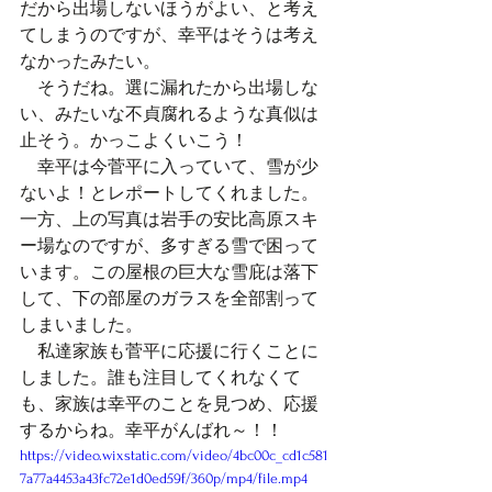
だから出場しないほうがよい、と考え
てしまうのですが、幸平はそうは考え
なかったみたい。
　そうだね。選に漏れたから出場しな
い、みたいな不貞腐れるような真似は
止そう。かっこよくいこう！
　幸平は今菅平に入っていて、雪が少
ないよ！とレポートしてくれました。
一方、上の写真は岩手の安比高原スキ
ー場なのですが、多すぎる雪で困って
います。この屋根の巨大な雪庇は落下
して、下の部屋のガラスを全部割って
しまいました。
　私達家族も菅平に応援に行くことに
しました。誰も注目してくれなくて
も、家族は幸平のことを見つめ、応援
するからね。幸平がんばれ～！！
https://video.wixstatic.com/video/4bc00c_cd1c581
7a77a4453a43fc72e1d0ed59f/360p/mp4/file.mp4