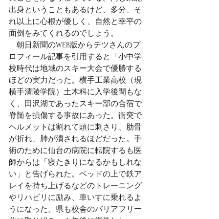
出身ということもあるけど、多分、そ
れ以上に心根が優しく、自然と幸平の
面倒をみてくれるのでしょう。
　朝日新聞のWEB版からテツさんのプ
ロフィール記事を引用すると「小中学
校時代は地域のスキー大会で優勝する
ほどの実力だった。横手工業高校（現
横手清陵学院）土木科に入学後間もな
く、田沢湖であったスキー部の合宿で
脊髄を損傷する事故にあった。衝突で
ヘルメットは割れて頭に刺さり、肋骨
が折れ、肺が潰されるほどだった。手
術のために仙台の病院に転院するも医
師からは「寝たきりになるかもしれな
い」と告げられた。ベッドの上で鉄ア
レイを持ち上げるなどのトレーニング
やリハビリに励み、車いすに乗れるよ
うになった。県も校舎のバリアフリー