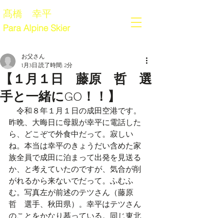
髙橋 幸平
Para Alpine Skier
お父さん
1月3日
読了時間: 2分
【１月１日 藤原 哲 選
手と一緒にGO！！】
　令和８年１月１日の成田空港です。
昨晩、大晦日に母親が幸平に電話した
ら、どこぞで外食中だって。寂しい
ね。本当は幸平のきょうだい含めた家
族全員で成田に泊まって出発を見送る
か、と考えていたのですが、気合が削
がれるから来ないでだって。ふむふ
む。写真左が前述のテツさん（藤原　
哲　選手、秋田県）。幸平はテツさん
のことをかなり慕っている。同じ東北