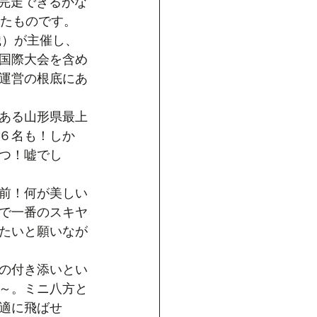
を完走できるかな
ったものです。
織）が主催し、
国際大会を含め
運営の根底にあ
ある山形県最上
６名も！しか
つ！嘘でし
前！何が美しい
で一番のスキヤ
たいと願いなが
の付き添いとい
～。ミニ八方と
適に飛ばせ