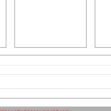
【卒
【講演会、大・大・大・大・
大成功！！！】