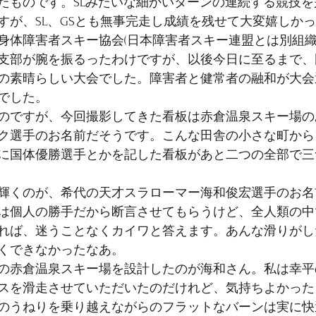
たものです。SLみたいな細かいターンの連続する競技
すが、SL、GSとも無事完走し成績を残せて大変嬉しか
身体障害者スキー協会(日本障害者スキー連盟とは別組
支部が腕を振るったわけですが、以後今日に至るまで、
の素晴らしい大会でした。障害者と健常者の融和が大会
でした。
のですが、今回撮影してきた看板は赤倉温泉スキー場の
ク選手のお名前だそうです。こんな田舎の小さな町から
に国体優勝選手とかを記した看板があと二つの全部で三
輝くのが、希代の天才スラローマー海和俊宏選手のお名
は個人の勝手だから断言させてもらうけど、全人類の中
れば、迷うことなくカイワと答えます。あんな滑りがし
くできなかったなあ。
の赤倉温泉スキー場を設計したのが海和さん。私は幸平
スを滑走させていただいたのだけれど、気持ちよかった
のうねりを乗り越えながらのフラットなバーンは実に快