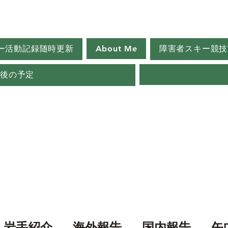
ー活動記録随時更新
About Me
障害者スキー競技
今後の予定
岩手紹介
海外報告
国内報告
矢