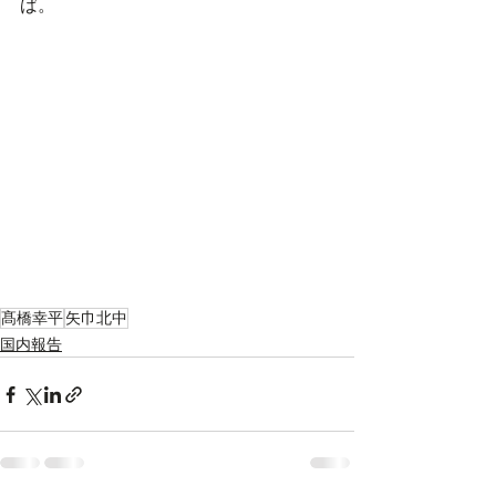
ば。
髙橋幸平
矢巾北中
国内報告