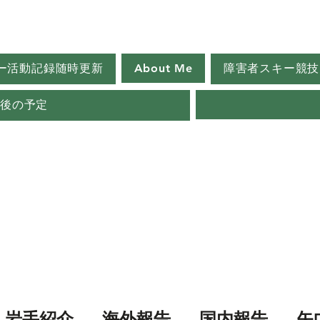
ー活動記録随時更新
About Me
障害者スキー競技
今後の予定
岩手紹介
海外報告
国内報告
矢