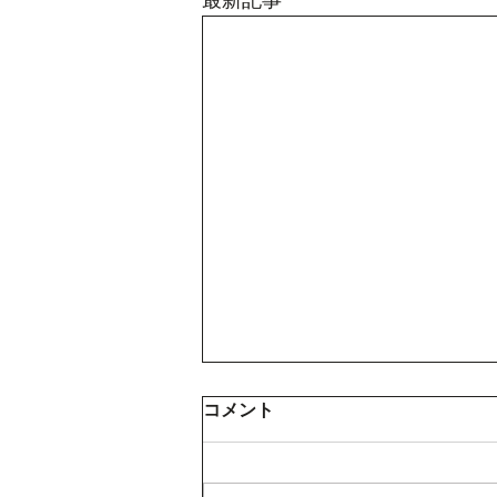
最新記事
国内報告 高橋昌造矢巾町長
コメント
を表敬訪問
令和５年６月６日に、矢巾町庁舎