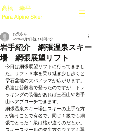
髙橋 幸平
Para Alpine Skier
お父さん
2022年7月2日
読了時間: 1分
岩手紹介 網張温泉スキー
場 網張展望リフト
今日は網張展望リフトに行ってきまし
た。リフト３本を乗り継ぎ少し歩くと
雫石盆地の大パノラマが広がります。
私達は普段着で登ったのですが、トレ
ッキングの装備があれば三石山や岩手
山へアプローチできます。
網張温泉スキー場はスキーの上手な方
が集うことで有名で、同じ１級でも網
張でとった１級は格が違うのだとか。
スキースクールの先生方のウエアも翼