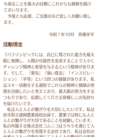
ち帰ることを最大の目標にこれからも挑戦を続け
てまいります。
今後とも応援、ご支援のほど宜しくお願い致し
ます
。
​​令和７年10月 髙橋幸平
活動理念
『
パラリンピックには、自己に残された能力を最大
限に発揮し、人間の可能性を追求することで人々に
チャレンジ精神と希望を与えるという精神がありま
す。そして、「勇気」「強い意志」「インスピレー
ション」「平等」という四つの価値があります。私
はスキー活動をする過程でこれらの精神と価値の実
現を目指したいと考えており、最大限の努力をする
つもりであり、応援してくださる皆様にこの気持ち
を届けたいです。
私は人と人との繋がりを大切にしたいです。私は
岩手県立盛岡農業高校出身で、農業では特にも人と
人との繋がりが大切であることを経験しています。
私の所属する株式会社コムニコはＳＮＳを通じて人
と人との繋がりを実現する会社であり、私は会社の
仕事とスキー活動を通じて人と人との繋がりの実現