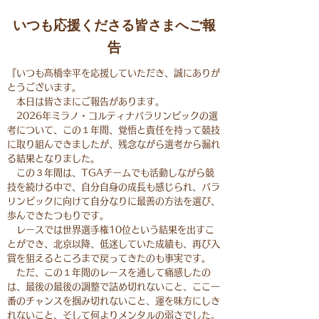
いつも応援くださる皆さまへご報
告
『いつも髙橋幸平を応援していただき、誠にありが
とうございます。
本日は皆さまにご報告があります。
2026年ミラノ・コルティナパラリンピックの選
考について、この１年間、覚悟と責任を持って競技
に取り組んできましたが、残念ながら選考から漏れ
る結果となりました。
この３年間は、TGAチームでも活動しながら競
技を続ける中で、自分自身の成長も感じられ、パラ
リンピックに向けて自分なりに最善の方法を選び、
歩んできたつもりです。
​ レースでは世界選手権10位という結果を出すこ
とができ、北京以降、低迷していた成績も、再び入
賞を狙えるところまで戻ってきたのも事実です。
ただ、この１年間のレースを通して痛感したの
は、最後の最後の調整で詰め切れないこと、ここ一
番のチャンスを掴み切れないこと、運を味方にしき
れないこと、そして何よりメンタルの弱さでした。