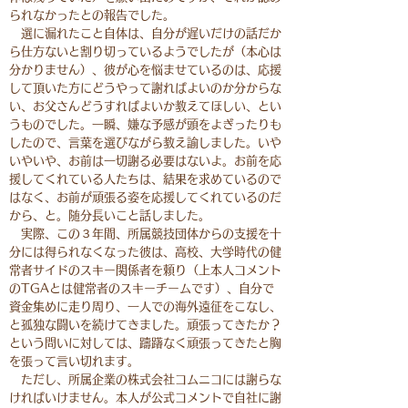
られなかったとの報告でした。
選に漏れたこと自体は、自分が遅いだけの話だか
ら仕方ないと割り切っているようでしたが（本心は
分かりません）、彼が心を悩ませているのは、応援
して頂いた方にどうやって謝ればよいのか分からな
い、お父さんどうすればよいか教えてほしい、とい
うものでした。一瞬、嫌な予感が頭をよぎったりも
したので、言葉を選びながら教え諭しました。いや
いやいや、お前は一切謝る必要はないよ。お前を応
援してくれている人たちは、結果を求めているので
はなく、お前が頑張る姿を応援してくれているのだ
から、と。随分長いこと話しました。
実際、この３年間、所属競技団体からの支援を十
分には得られなくなった彼は、高校、大学時代の健
常者サイドのスキー関係者を頼り（上本人コメント
のTGAとは健常者のスキーチームです）、自分で
資金集めに走り周り、一人での海外遠征をこなし、
と孤独な闘いを続けてきました。頑張ってきたか？
という問いに対しては、躊躇なく頑張ってきたと胸
を張って言い切れます。
ただし、所属企業の株式会社コムニコには謝らな
ければいけません。本人が公式コメントで自社に謝