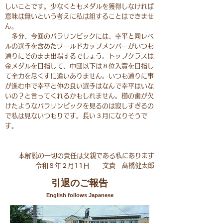
しいことです。少なくともメダルを獲得しなければ
意味は無いという考えに私は組することはできませ
ん。
多分、今回のパラリンピックには、幸平と同レベ
ルの選手を含めたワールドカップメンバーがいつも
通りにそのまま出場するでしょう。トップクラスは
金メダルを目指して、中団以下は８位入賞を目指し
て全力を尽くすに違いありません。いつも通りに事
が進む中で幸平と仲の良い選手はなんで幸平はいな
いの？と言ってくれるかもしれません。櫛の歯が欠
けたようなパラリンピックを見るのは寂しすぎるの
で私は見ないつもりです。長い３月になりそうで
す。
本解説の一切の責任は父親である私にあります
​令和８年２月11日 文責 髙橋健太郎
引退のご報告
English follows Japanese