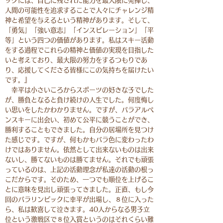
ックには、自己に残された能力を最大限に発揮し、
人間の可能性を追求することで人々にチャレンジ精
神と希望を与えるという精神があります。そして、
「勇気」「強い意志」「インスピレーション」「平
等」という四つの価値があります。私はスキー活動
をする過程でこれらの精神と価値の実現を目指した
いと考えており、最大限の努力をするつもりであ
り、応援してくださる皆様にこの気持ちを届けたい
です。』
幸平は小さいころからスポーツの好きな子でした
が、勝負となると負け続けの人生でした。何度悔し
い思いをしたかわかりません。ですが、パラアルペ
ンスキーに出会い、初めて公平に競うことができ、
勝利することもできました。自分の居場所を見つけ
た感じです。ですが、何もかもバラ色に変わったわ
けではありません。依然として出来ないものは出来
ないし、勝てないものは勝てません。それでも頑張
っているのは、上記の活動理念が私達の活動の根っ
こだからです。そのため、一つでも順位を上げるこ
とに意味を見出し頑張ってきました。正直、もし今
回のパラリンピックに幸平が出場し、８位に入った
ら、私は歓喜して泣きます。40人からなる男子立
位という激戦区で８位入賞というのはそれくらい難