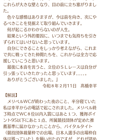
これらが大きな壁となり、目の前に立ち塞がりまし
た。
色々な感情はありますが、今は前を向き、次にや
るべきことを見据えて取り組んでいきます。
何が起こるかわからないのが人生。
結果という外的要因に、いつまでも気持ちを引き
ずられてはいけないと思っています。
自分にできることをしっかり考えながら、これま
で共に戦ってきた仲間たちを、これからは全力で応
援していこうと思います。
最後に本音を言うと、立位のＳＬレースは自分が
引っ張っていきたかったと思っています｡｡｡｡。
ありがとうございました。』
​令和８年２月11日 髙橋幸平
【解説】
メリベルWCが終わった夜のこと、半分寝ていた
私は幸平からの電話で起こされました。メリベル終
了時点でWC８位以内入賞にはあと１つ、獲得ポイ
ント95以下にあと１点、所属競技団体が定めた推
薦基準に届かなかったことから、バイタルタイト
（競技団体裁量枠での出場。日本人選手の出場枠自
体は残っていた）を願い出たのですが、それが認め