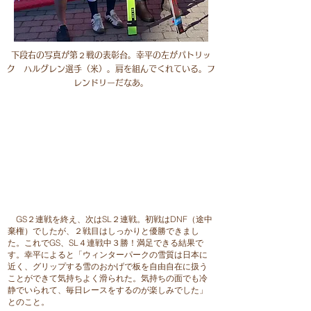
​下段右の写真が第２戦の表彰台。幸平の左がパトリッ
ク ハルグレン選手（米）。肩を組んでくれている。フ
レンドリーだなあ。
GS２連戦を終え、次はSL２連戦。初戦はDNF（途中
棄権）でしたが、２戦目はしっかりと優勝できまし
た。これでGS、SL４連戦中３勝！満足できる結果で
す。幸平によると「ウィンターパークの雪質は日本に
近く、グリップする雪のおかげで板を自由自在に扱う
ことができて気持ちよく滑られた。気持ちの面でも冷
静でいられて、毎日レースをするのが楽しみでした」
とのこと。