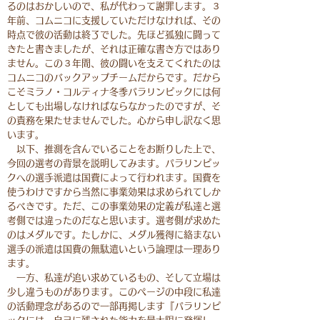
るのはおかしいので、私が代わって謝罪します。３
年前、コムニコに支援していただけなければ、その
時点で彼の活動は終了でした。先ほど孤独に闘って
きたと書きましたが、それは正確な書き方ではあり
ません。この３年間、彼の闘いを支えてくれたのは
コムニコのバックアップチームだからです。だから
こそミラノ・コルティナ冬季パラリンピックには何
としても出場しなければならなかったのですが、そ
の責務を果たせませんでした。心から申し訳なく思
います。
以下、推測を含んでいることをお断りした上で、
今回の選考の背景を説明してみます。パラリンピッ
クへの選手派遣は国費によって行われます。国費を
使うわけですから当然に事業効果は求められてしか
るべきです。ただ、この事業効果の定義が私達と選
考側では違ったのだなと思います。選考側が求めた
のはメダルです。たしかに、メダル獲得に絡まない
選手の派遣は国費の無駄遣いという論理は一理あり
ます。
一方、私達が追い求めているもの、そして立場は
少し違うものがあります。このページの中段に私達
の活動理念があるので一部再掲します『パラリンピ