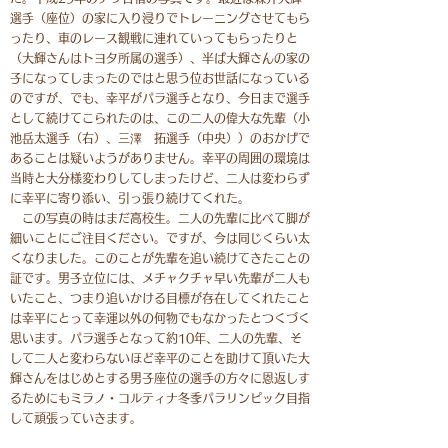
選手（座位）の家に入り浸りでトレーニングさせてもら
ったり、車のレース観戦に連れていってもらったりと
（大輝さんはトヨタ所属の選手）、半ば大輝さんの家の
子になってしまったのではと思う位お世話になっている
のですが、でも、幸平がパラ選手となり、今日まで選手
として続けてこられたのは、この二人の偉大な先輩（小
池岳太選手（右）、三澤 拓選手（中央））のおかげで
あることは疑いようがありません。幸平の周囲の環境は
当時と大分様変わりしてしまったけど、二人は変わらず
に幸平に寄り添い、引っ張り続けてくれた。
この写真の時はまだ高校生。二人の先輩に比べて脚が
細いことにご注目ください。ですが、今は同じくらい太
くなりました。このことが先輩を追い続けてきたことの
証です。男子立位には、メチャクチャ早い先輩が二人も
いたこと、つまり追いかける目標が存在してくれたこと
は幸平にとって幸運以外の何物でもなかったとつくづく
思います。パラ選手となって約10年、二人の先輩、そ
して二人と変わらないほど幸平のことを助けて頂いた大
輝さんをはじめとする男子座位の選手の方々に恩返しす
るためにもミラノ・コルティナ冬季パラリンピック目指
して頑張っていきます。