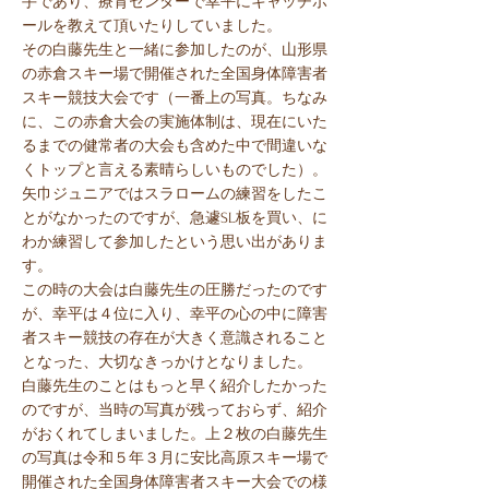
手であり、療育センターで幸平にキャッチボ
ールを教えて頂いたりしていました。
その白藤先生と一緒に参加したのが、山形県
の赤倉スキー場で開催された全国身体障害者
スキー競技大会です（一番上の写真。ちなみ
に、この赤倉大会の実施体制は、現在にいた
るまでの健常者の大会も含めた中で間違いな
くトップと言える素晴らしいものでした）。
矢巾ジュニアではスラロームの練習をしたこ
とがなかったのですが、急遽SL板を買い、に
わか練習して参加したという思い出がありま
す。
この時の大会は白藤先生の圧勝だったのです
が、幸平は４位に入り、幸平の心の中に障害
者スキー競技の存在が大きく意識されること
となった、大切なきっかけとなりました。
白藤先生のことはもっと早く紹介したかった
のですが、当時の写真が残っておらず、紹介
がおくれてしまいました。上２枚の白藤先生
の写真は令和５年３月に安比高原スキー場で
開催された全国身体障害者スキー大会での様