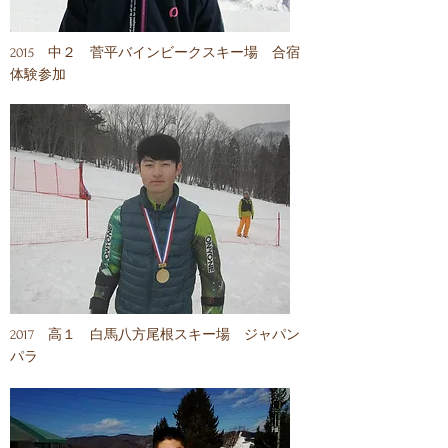
​2015 中２ 菅平バインビークスキー場 合宿
体験参加
​2017 高１ 白馬八方尾根スキー場 ジャパン
パラ