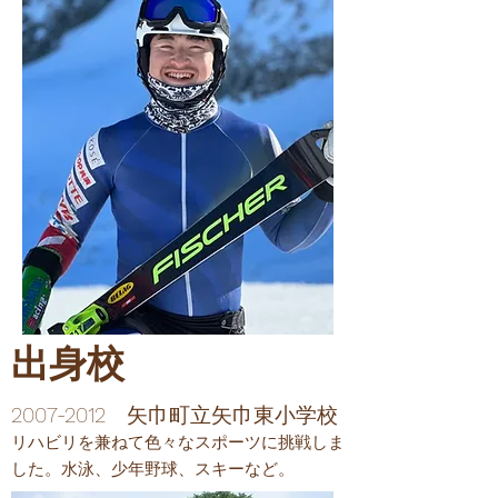
​出身校
2007-2012
矢巾町立矢巾東小学校
​リハビリを兼ねて色々なスポーツに挑戦しま
した。水泳、少年野球、スキーなど。