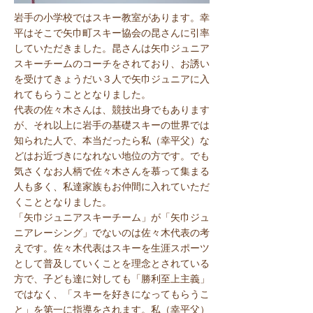
​岩手の小学校ではスキー教室があります。幸
平はそこで矢巾町スキー協会の昆さんに引率
していただきました。昆さんは矢巾ジュニア
スキーチームのコーチをされており、お誘い
を受けてきょうだい３人で矢巾ジュニアに入
れてもらうこととなりました。
代表の佐々木さんは、競技出身でもあります
が、それ以上に岩手の基礎スキーの世界では
知られた人で、本当だったら私（幸平父）な
どはお近づきになれない地位の方です。でも
気さくなお人柄で佐々木さんを慕って集まる
人も多く、私達家族もお仲間に入れていただ
くこととなりました。
「矢巾ジュニアスキーチーム」が「矢巾ジュ
ニアレーシング」でないのは佐々木代表の考
えです。佐々木代表はスキーを生涯スポーツ
として普及していくことを理念とされている
方で、子ども達に対しても「勝利至上主義」
ではなく、「スキーを好きになってもらうこ
と」を第一に指導をされます。
私（幸平父）