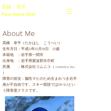
髙橋 幸平
Para Alpine Skier
About Me
髙橋 幸平（たかはし こうへい）
生年月日：平成12年10月18日 25歳
本籍地 ：岩手県一関市
出身地 ：岩手県紫波郡矢巾町
所属 ：株式会社コムニコ（ comnico inc.
）
障害の状況：
脳性マヒのため生まれつき右半
身が不自由です。
スキー競技ではLW-9/2とい
う障害度クラスです。