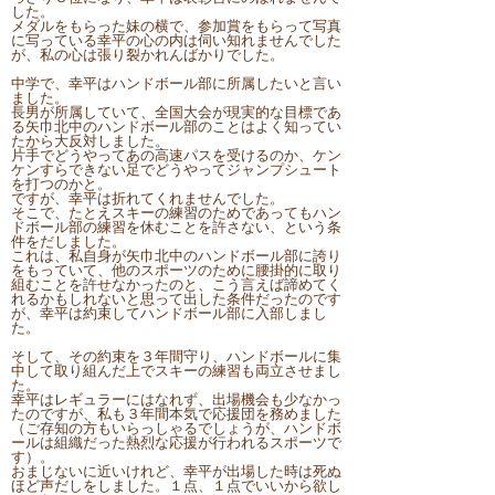
した。
メダルをもらった妹の横で、参加賞をもらって写真
に写っている幸平の心の内は伺い知れませんでした
が、私の心は張り裂かれんばかりでした。
中学で、幸平はハンドボール部に所属したいと言い
ました。
長男が所属していて、全国大会が現実的な目標であ
る矢巾北中のハンドボール部のことはよく知ってい
たから大反対しました。
片手でどうやってあの高速パスを受けるのか、ケン
ケンすらできない足でどうやってジャンプシュート
を打つのかと。
ですが、幸平は折れてくれませんでした。
そこで、たとえスキーの練習のためであってもハン
ドボール部の練習を休むことを許さない、という条
件をだしました。
これは、私自身が矢巾北中のハンドボール部に誇り
をもっていて、他のスポーツのために腰掛的に取り
組むことを許せなかったのと、こう言えば諦めてく
れるかもしれないと思って出した条件だったのです
が、幸平は約束してハンドボール部に入部しまし
た。
そして、その約束を３年間守り、ハンドボールに集
中して取り組んだ上でスキーの練習も両立させまし
た。
幸平はレギュラーにはなれず、出場機会も少なかっ
たのですが、私も３年間本気で応援団を務めました
（ご存知の方もいらっしゃるでしょうが、ハンドボ
ールは組織だった熱烈な応援が行われるスポーツで
す）。
おまじないに近いけれど、幸平が出場した時は死ぬ
ほど声だしをしました。１点、１点でいいから欲し