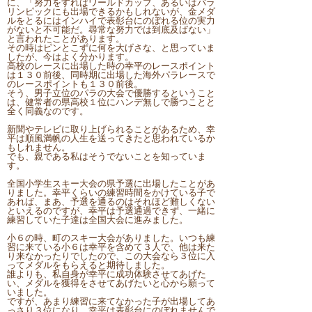
に、「努力をすればワールドカップ、あるいはパラ
リンピックにも出場できるかもしれないが、金メダ
ルをとるにはインハイで表彰台にのぼれる位の実力
がないと不可能だ。尋常な努力では到底及ばない」
と言われたことがあります。
その時はピンとこずに何を大げさな、と思っていま
したが、今はよく分かります。
高校のレースに出場した時の幸平のレースポイント
は１３０前後、同時期に出場した海外パラレースで
のレースポイントも１３０前後。
そう、男子立位のパラの大会で優勝するということ
は、健常者の県高校１位にハンデ無しで勝つことと
全く同義なのです。
新聞やテレビに取り上げられることがあるため、幸
平は順風満帆の人生を送ってきたと思われているか
もしれません。
でも、親である私はそうでないことを知っていま
す。
全国小学生スキー大会の県予選に出場したことがあ
りました。幸平くらいの練習時間をかけている子で
あれば、まあ、予選を通るのはそれほど難しくない
といえるのですが、幸平は予選通過できず、一緒に
練習していた子達は全国大会に進みました。
小６の時、町のスキー大会がありました。いつも練
習に来ている小６は幸平を含めて３人で、他は来た
り来なかったりでしたので、この大会なら３位に入
ってメダルをもらえると期待しました。
誰よりも、私自身が幸平に成功体験させてあげた
い、メダルを獲得をさせてあげたいと心から願って
いました。
ですが、あまり練習に来てなかった子が出場してあ
っさり３位になり、幸平は表彰台にのぼれませんで