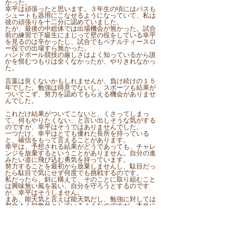
かった。
幸平は頑張ったと思います。３年生の頃にはパスも
シュートも器用にこなせるようになっていて、私は
彼の頑張りを十二分に認めていました。
たが、最後の中総体では出場機会が無かった。試合
前の練習で下級生にまじって壁の役をしている幸平
を見るのは辛かったし、試合でもペナルティースロ
ー役での出場すら無かった。
ハンドボール競技の厳しさはよく知っているから誰
かを恨むつもりは全くなかったが、やりきれなかっ
た。
言葉は良くないかもしれませんが、負け続けの１５
年でした。勉強は得意でないし、スポーツも結果が
ついてこず、努力を認めてもらえる機会がありませ
んでした。
これだけ結果がついてこないと、くさってしまっ
て、何もやりたくない、と言い出しそうな気がする
のですが、幸平はそうではありませんでした。
一つだけ、幸平はとても優れた長所を持っている
と、確信をもって言えることがあります。
幸平は、予想される結果がどうであっても、チャレ
ンジを放棄するということがありません。自分の進
みたい道に飛び込む勇気を持っています。
努力することを最初から放棄しませんし、駄目だっ
たら駄目で気にせず何度でも挑戦するのです。
私だったら、斜に構えて、そのことに取り組むこと
は興味無い風を装い、自分を守ろうとするのです
が、幸平はそうしません。
まあ、能天気と言えば能天気だし、勉強に対しては
都合よく対象外としているようなのですが、本当に
神様が与えてくれた才としか思えません。一つくら
いは頑張る才を与えておこうか、と。