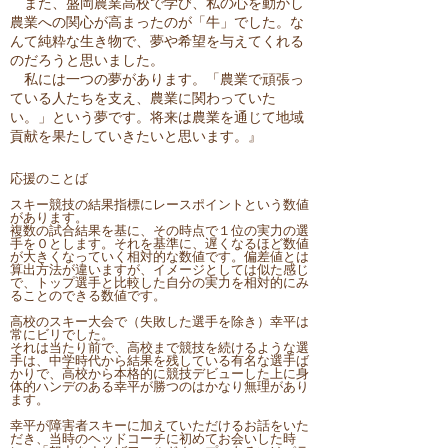
また、盛岡農業高校で学び、私の心を動かし
農業への関心が高まったのが「牛」でした。な
んて純粋な生き物で、夢や希望を与えてくれる
のだろうと思いました。
私には一つの夢があります。「農業で頑張っ
ている人たちを支え、農業に関わっていた
い。」という夢です。将来は農業を通じて地域
貢献を果たしていきたいと思います。』
応援のことば
スキー競技の結果指標にレースポイントという数値
があります。
複数の試合結果を基に、その時点で１位の実力の選
手を０とします。それを基準に、遅くなるほど数値
が大きくなっていく相対的な数値です。偏差値とは
算出方法が違いますが、イメージとしては似た感じ
で、トップ選手と比較した自分の実力を相対的にみ
ることのできる数値です。
高校のスキー大会で（失敗した選手を除き）幸平は
常にビリでした。
それは当たり前で、高校まで競技を続けるような選
手は、中学時代から結果を残している有名な選手ば
かりで、高校から本格的に競技デビューした上に身
体的ハンデのある幸平が勝つのはかなり無理があり
ます。
幸平が障害者スキーに加えていただけるお話をいた
だき、当時のヘッドコーチに初めてお会いした時