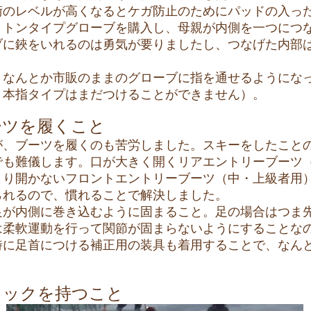
のレベルが高くなるとケガ防止のためにパッドの入っ
ミトンタイプグローブを購入し、母親が内側を一つにつ
ブに鋏をいれるのは勇気が要りましたし、つなげた内部
。
なんとか市販のままのグローブに指を通せるようにな
５本指タイプはまだつけることができません）。
ーツを履くこと
、ブーツを履くのも苦労しました。スキーをしたこと
でも難儀します。口が大きく開くリアエントリーブーツ
まり開かないフロントエントリーブーツ（中・上級者用
られるので、慣れることで解決しました。
が内側に巻き込むように固まること。足の場合はつま
は柔軟運動を行って関節が固まらないようにすることな
時に足首につける補正用の装具も着用することで、なん
トックを持つこと