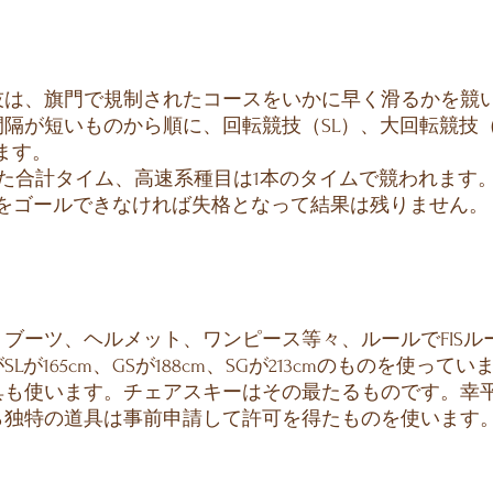
は、旗門で規制されたコースをいかに早く滑るかを競
隔が短いものから順に、回転競技（SL）、大回転競技（
ます。
った合計タイム、高速系種目は1本のタイムで競われます。
目をゴールできなければ失格となって結果は残りません。
ーツ、ヘルメット、ワンピース等々、ルールでFISル
165cm、GSが188cm、SGが213cmのものを使ってい
具も使います。チェアスキーはその最たるものです。幸
ら独特の道具は事前申請して許可を得たものを使います