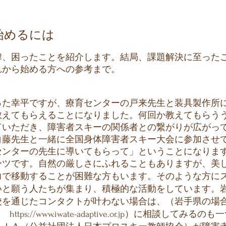
始めるには
、困ったことを紹介します。結局、課題解決に至った
れから始める方への参考まで。
た幸平ですが、療育センターの戸来先生と装具製作所
教えてもらえることになりました。何回か教えてもらう
ていただき、障害者スキーの関係者との繋がりが広がっ
白藤先生と一緒に全国身体障害者スキー大会に参加させ
センターの先生に導いてもらって」ということになりま
ツです。自然の厳しさにふれることもありますが、美
力で移動することが困難な方もいます。そのような方に
いと願う人たちが集まり、積極的な活動をしています。
校を通じたコンタクトが叶わない場合は、（岩手県の場
-3
https://www.iwate-adaptive.or.jp
）に相談してみるのも一