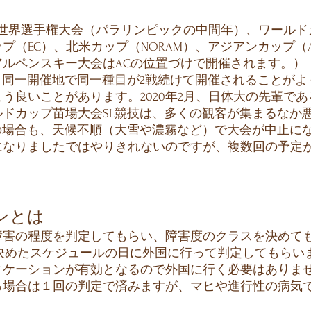
世界選手権大会（パラリンピックの中間年）、ワールド
プ（EC）、北米カップ（NORAM）、アジアンカップ（
ルペンスキー大会はACの位置づけで開催されます。）
Skiingの場合、同一開催地で同一種目が2戦続けて開催される
う良いことがあります。2020年2月、日体大の先輩で
ールドカップ苗場大会SL競技は、多くの観客が集まるな
ine Skiingの場合も、天候不順（大雪や濃霧など）で大会が
になりましたではやりきれないのですが、複数回の予定
。
ンとは
害の程度を判定してもらい、障害度のクラスを決めて
の決めたスケジュールの日に外国に行って判定してもらい
ィケーションが有効となるので外国に行く必要はありま
る場合は１回の判定で済みますが、マヒや進行性の病気