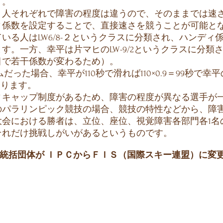
す。
人それぞれで障害の程度は違うので、そのままでは速
ィ係数を設定することで、直接速さを競うことが可能と
る人はLW6/8-２というクラスに分類され、ハンディ
す。一方、幸平は片マヒのLW-9/2というクラスに分類
目で若干係数が変わるため）。
ムだった場合、幸平が110秒で滑れば110×0.9＝99秒で幸
となります。
キャップ制度があるため、障害の程度が異なる選手が
のパラリンピック競技の場合、競技の特性などから、障
大会における勝者は、立位、座位、視覚障害各部門各1名
れだけ挑戦しがいがあるというものです。
から、統括団体が ＩＰＣからＦＩＳ（国際スキー連盟）に