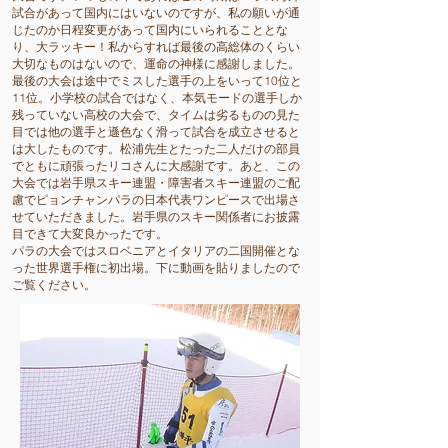
試合があって国内にはいないのですが、私の願いが通
じたのか日程変更があって国内にいられることとな
り、大ラッキー！私からすれば最後の高総体のくらい
大切なものはないので、運命の神様に感謝しました。
最後の大会は途中でミスした選手の上をいって10位と
11位。小学校の試合ではなく、本気モードの選手しか
残っていない高校の大会で、タイムは劣るものの見た
目では他の選手と遜色なく滑って試合を成立させると
は大したものです。松浦先生とたった二人だけの部員
でともに頑張ったリコさんに大感謝です。あと、この
大会では岩手県スキー連盟・障害者スキー連盟のご配
慮でピョンチャンパラの日本代表ワンピースで出場さ
せていただきました。岩手県のスキー関係者にお披露
目できて大変良かったです
。
​パラの大会ではスロベニアとイタリアの二国開催とな
った世界選手権に初出場。下に動画を貼りましたので
ご覧ください。