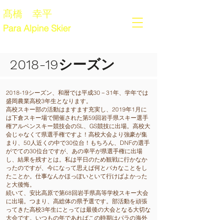
髙橋 幸平
Para Alpine Skier
​2018-19シーズン
2018-19
シーズン、和暦では平成30－31年、学年では
盛岡農業高校3年生となります。
高校スキー部の活動はますます充実し、2019年1月に
は下倉スキー場で開催された第59回岩手県スキー選手
権アルペンスキー競技会のSL、GS競技に出場。高校大
会じゃなくて県選手権ですよ！高校大会より強豪が集
まり、50人近くの中で30位台！もちろん、DNFの選手
がでての30位台ですが、あの幸平が県選手権に出場
し、結果を残すとは。私は平日のため観戦に行かなか
ったのですが、今になって思えば何とバカなことをし
たことか。仕事なんかほっぽいといて行けばよかった
と大後悔。
続いて、安比高原で第68回岩手県高等学校スキー大会
に出場。つまり、高総体の県予選です。部活動を頑張
ってきた高校3年生にとっては最後の大会となる大切な
大会です。いつもの年であればこの時期はパラの海外