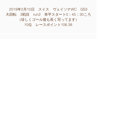
2019年2月10日 スイス ヴェイソナWC GS3
大回転 3戦目 run2
幸平スタート0：45：30ころ
（珍しくゴール後も長く写
って
ます）
10位 レースポイント106.38
2019年3月12日 スペイン ラモーリナWCファイナ
ル GS2
大回転 2戦目 run1 幸平スタート0：51：20ころ
11位 レースポイント132.34