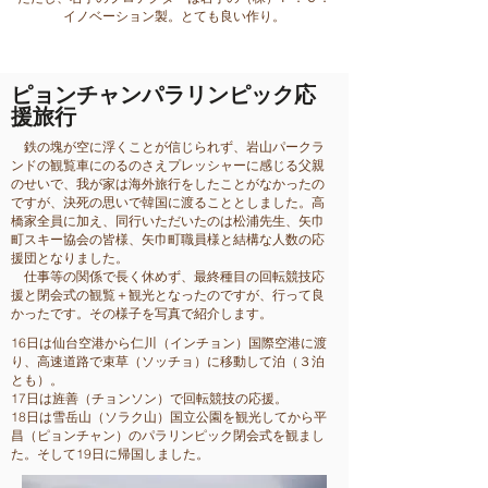
イノベーション製。とても良い作り。
​ピョンチャンパラリンピック応
援旅行
鉄の塊が空に浮くことが信じられず、岩山パークラ
ンドの観覧車にのるのさえプレッシャーに感じる父親
のせいで、我が家は海外旅行をしたことがなかったの
ですが、決死の思いで韓国に渡ることとしました。高
橋家全員に加え、同行いただいたのは松浦先生、矢巾
町スキー協会の皆様、矢巾町職員様と結構な人数の応
援団となりました。
仕事等の関係で長く休めず、最終種目の回転競技応
援と閉会式の観覧＋観光となったのですが、行って良
かったです。その様子を写真で紹介します。
16日は仙台空港から仁川（インチョン）国際空港に渡
り、高速道路で束草（ソッチョ）に移動して泊（３泊
とも）。
17日は旌善（チョンソン）で回転競技の応援。
18日は雪岳山（ソラク山）国立公園を観光してから平
昌（ピョンチャン）のパラリンピック閉会式を観まし
た。そして19日に帰国しました。