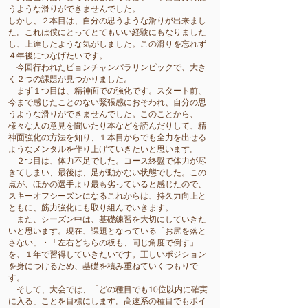
うような滑りができませんでした。
しかし、２本目は、自分の思うような滑りが出来まし
た。これは僕にとってとてもいい経験にもなりました
し、上達したような気がしました。この滑りを忘れず
４年後につなげたいです。
今回行われたピョンチャンパラリンピックで、大き
く２つの課題が見つかりました。
まず１つ目は、精神面での強化です。スタート前、
今まで感じたことのない緊張感におそわれ、自分の思
うような滑りができませんでした。このことから、
様々な人の意見を聞いたり本などを読んだりして、精
神面強化の方法を知り、１本目からでも全力を出せる
ようなメンタルを作り上げていきたいと思います。
２つ目は、体力不足でした。コース終盤で体力が尽
きてしまい、最後は、足が動かない状態でした。この
点が、ほかの選手より最も劣っていると感じたので、
スキーオフシーズンになるこれからは、持久力向上と
ともに、筋力強化にも取り組んでいきます。
また、シーズン中は、基礎練習を大切にしていきた
いと思います。現在、課題となっている「お尻を落と
さない」・「左右どちらの板も、同じ角度で倒す」
を、１年で習得していきたいです。正しいポジション
を身につけるため、基礎を積み重ねていくつもりで
す。
そして、大会では、「どの種目でも10位以内に確実
に入る」ことを目標にします。高速系の種目でもポイ