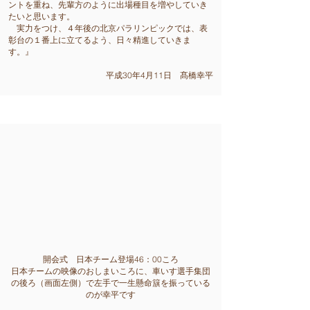
ントを重ね、先輩方のように出場種目を増やしていき
たいと思います。
実力をつけ、４年後の北京パラリンピックでは、表
彰台の１番上に立てるよう、日々精進していきま
す。』
​平成30年4月11日 髙橋幸平
​開会式 日本チーム登場46：00ころ
日本チームの映像のおしまいころに、車いす選手集団
の後ろ（画面左側）で左手で一生懸命簱を振っている
のが幸平です