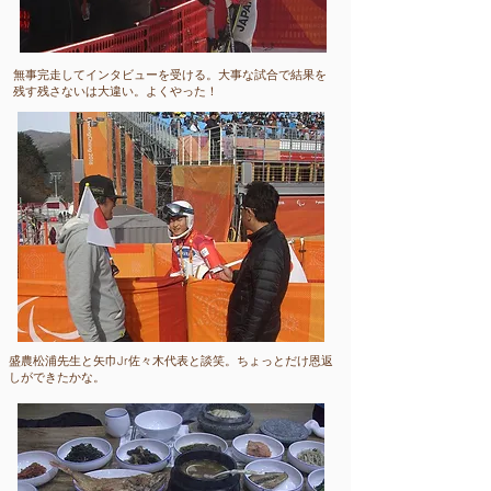
​無事完走してインタビューを受ける。大事な試合で結果を
残す残さないは大違い。よくやった！
​盛農松浦先生と矢巾Jr佐々木代表と談笑。ちょっとだけ恩返
しができたかな。