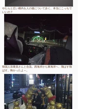
​やたらと広い構内を人の後について歩く。本当にこっちで
いいの？
​韓国人添乗員さんと合流。西海岸から東海岸へ、飛ばす飛
ばす。怖かったよ～。