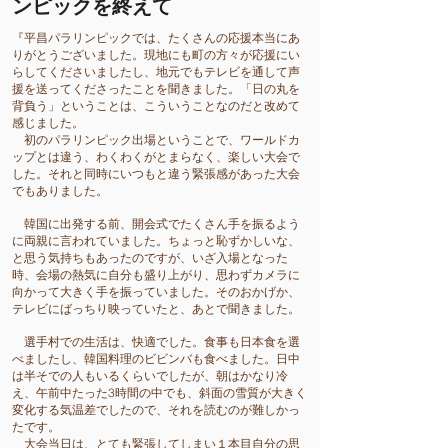
ンピックを終えて
『平昌パラリンピックでは、たくさんの応援本当にあ
りがとうございました。現地にも町の方々が応援にい
らしてくださいましたし、地元でもテレビを通して声
援を送ってくださったことを聞きました。「日の丸を
背負う」ということは、こういうことなのだと改めて
感じました。
初のパラリンピック出場ということで、ワールドカ
ップとは違う、わくわくがとまらなく、楽しい大会で
した。それと同時にいつもと違う緊張感があった大会
でもありました。
韓国に出発する前、開会式でたくさん手を振るよう
に両親に言われていました。ちょっと恥ずかしいな、
と思う気持ちもあったのですが、いざ入場となった
時、会場の熱気に自分も盛り上がり、思わずカメラに
向かって大きく手を振っていました。そのおかげか、
テレビにばっちり映っていたと、あとで聞きました。
選手村での生活は、快適でした。食事も日本食を選
べましたし、韓国料理のビビンバも食べました。日中
は半そでの人もいるくらいでしたが、朝はかなり冷
え、午前中たった3時間の中でも、斜面の雪質が大きく
変化する気温差でしたので、それを読むのが難しかっ
たです。
大会当日は、とても緊張してしまい１本目自分の思