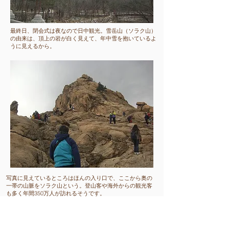
​最終日、閉会式は夜なので日中観光。雪岳山（ソラク山）
の由来は、頂上の岩が白く見えて、年中雪を抱いているよ
うに見えるから。
​写真に見えているところはほんの入り口で、ここから奥の
一帯の山脈をソラク山という。登山客や海外からの観光客
も多く年間350万人が訪れるそうです。