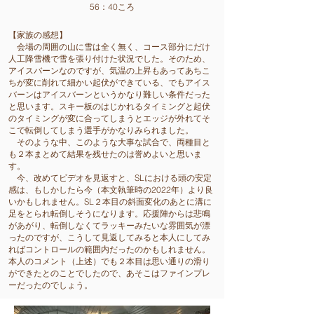
56：40ころ
【家族の感想】
会場の周囲の山に雪は全く無く、コース部分にだけ
人工降雪機で雪を張り付けた状況でした。そのため、
アイスバーンなのですが、気温の上昇もあってあちこ
ちが変に削れて細かい起伏ができている、でもアイス
バーンはアイスバーンというかなり難しい条件だった
と思います。スキー板のはじかれるタイミングと起伏
のタイミングが変に合ってしまうとエッジが外れてそ
こで転倒してしまう選手がかなりみられました。
そのような中、このような大事な試合で、両種目と
も２本まとめて結果を残せたのは誉めよいと思いま
す。
今、改めてビデオを見返すと、SLにおける頭の安定
感は、もしかしたら今（本文執筆時の2022年）より良
いかもしれません。SL２本目の斜面変化のあとに溝に
足をとられ転倒しそうになります。応援陣からは悲鳴
があがり、転倒しなくてラッキーみたいな雰囲気が漂
ったのですが、こうして見返してみると本人にしてみ
ればコントロールの範囲内だったのかもしれません。
本人のコメント（上述）でも２本目は思い通りの滑り
ができたとのことでしたので、あそこはファインプレ
ーだったのでしょう。