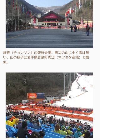
​旌善（チョンソン）の競技会場。周辺の山に全く雪は無
い。山の様子は岩手県岩泉町周辺（マツタケ産地）と酷
似。