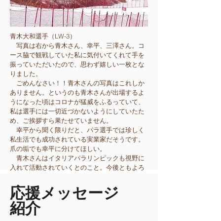
青木大和選手（LW-3）
写真は右から青木さん、幸平、三澤さん。コ
ース脇で観戦していた私に気付いてくれて手を
振っていただいたので、思わず嬉しい一枚とな
りました。
ごめんなさい！！青木さんの写真はこれしか
ありません。というのも青木さんが出場するよ
うになった頃はコロナが猛威をふるっていて、
私は選手には一切近づかないようにしていたた
め、ご挨拶すら果たせていません。
幸平から聞く限りだと、パラ選手では珍しく
私生活でも成功されている実業家だそうです。
爪の垢でも幸平に分けてほしい。
青木さんはイタリアパラリンピックも視野に
入れて活動されていくとのこと。今後ともよろ
しくお願いします。
​応援メッセージ
紹介