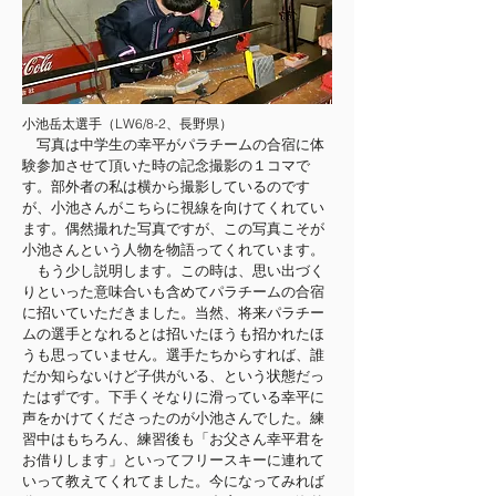
小池岳太選手（LW6/8-2、長野県）
写真は中学生の幸平がパラチームの合宿に体
験参加させて頂いた時の記念撮影の１コマで
す。部外者の私は横から撮影しているのです
が、小池さんがこちらに視線を向けてくれてい
ます。偶然撮れた写真ですが、この写真こそが
小池さんという人物を物語ってくれています。
もう少し説明します。この時は、思い出づく
りといった意味合いも含めてパラチームの合宿
に招いていただきました。当然、将来パラチー
ムの選手となれるとは招いたほうも招かれたほ
うも思っていません。選手たちからすれば、誰
だか知らないけど子供がいる、という状態だっ
たはずです。下手くそなりに滑っている幸平に
声をかけてくださったのが小池さんでした。練
習中はもちろん、練習後も「お父さん幸平君を
お借りします」といってフリースキーに連れて
いって教えてくれてました。今になってみれば