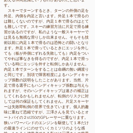
す。
スキーでターンするとき、ターンの外側の足を
外足、内側を内足と言います。外足１本で滑るの
は難しくないのですが、内足１本で滑るのはとて
も難しいです。スキーの練習方法に片足で滑る練
習があるのですが、私のような一般スキーヤーで
は見るも無残な滑りしか出来ません。そもそも技
術以前に内足１本で滑るのは恐怖との闘いとなり
ます。外足１本で滑っているときにエッジを外し
ても（板が外側にずれる失敗しても）内足をつい
てやれば事なきを得るのですが、内足１本で滑っ
ている時にエッジを外すと転倒しかありません。
内足１本でターンをすることは命綱の無い綱渡り
と同じです。別項で障害程度によるハンディキャ
ップ係数の説明をしたことがあります。当然、片
足で滑る選手にもハンディキャップ係数は与えら
れますが、そのハンディキャップは速さの補正は
してくれるかもしれませんが、転倒のリスクに対
しては何の保証もしてくれません。片足スキーヤ
ーは失敗即転倒の世界で生きています。個人的趣
味に重ねて恐縮ですが、三澤さんを見ているとオ
ートバイの２st250のGPレーサーに重なります。
狭いパワーバンドのエンジンを駆使して１本だけ
の最速ラインにのせていくカミソリのような感