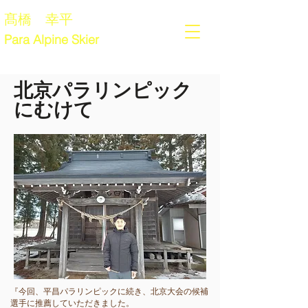
髙橋 幸平
Para Alpine Skier
​北京パラリンピック
にむけて
『
今回、平昌パラリンピックに続き、北京大会の候補
選手に推薦していただきました。