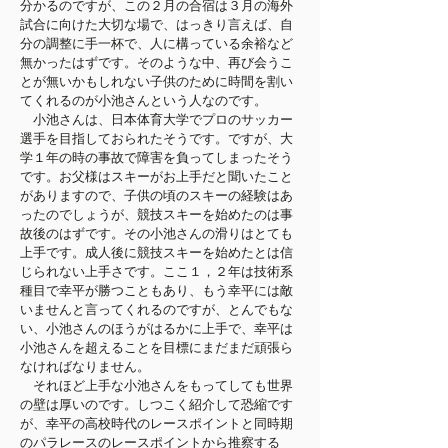
分かるのですが、この２月の合宿は３月の海外
試合に向けた大切な場で、はっきり言えば、自
分の調整に手一杯で、人に構っている余裕など
無かったはずです。そのような中、再び会うこ
とが無いかもしれない子供のために時間を割い
てくれるのが小池さんという人なのです。
小池さんは、日本体育大学でプロのサッカー
選手を目指しておられたそうです。ですが、大
学１年の時の事故で障害を負ってしまったそう
です。お父様はスキーがお上手だと聞いたこと
がありますので、子供の頃のスキーの経験はあ
ったのでしょうが、競技スキーを始めたのは事
故後のはずです。その小池さんの滑りはとても
上手です。成人後に競技スキーを始めたとは信
じられない上手さです。ここ１，２年は技術系
種目で幸平が勝つこともあり、もう幸平には敵
いませんと言ってくれるのですが、とんでもな
い、小池さんのほうがはるかに上手で、幸平は
小池さんを超えることを目標にまだまだ頑張ら
なければなりません。
それほど上手な小池さんをもってしても世界
の壁は厚いのです。しつこく紹介して恐縮です
が、幸平の高校時代のレースポイントと同時期
のパラレースのレースポイントから推察する