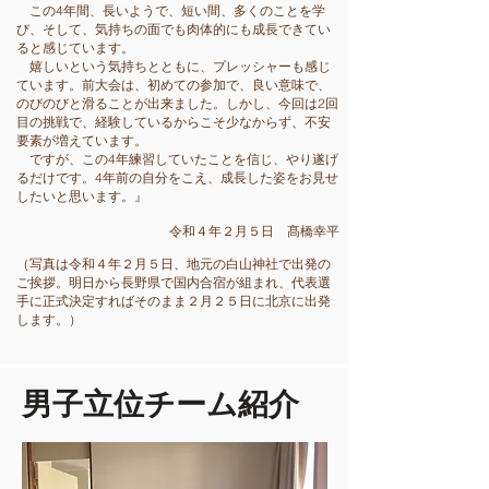
この4年間、長いようで、短い間、多くのことを学
び、そして、気持ちの面でも肉体的にも成長できてい
ると感じています。
嬉しいという気持ちとともに、プレッシャーも感じ
ています。前大会は、初めての参加で、良い意味で、
のびのびと滑ることが出来ました。しかし、今回は2回
目の挑戦で、経験しているからこそ少なからず、不安
要素が増えています。
ですが、この4年練習していたことを信じ、やり遂げ
るだけです。4年前の自分をこえ、成長した姿をお見せ
したいと思います。』
令和４年２月５日 髙橋幸平
（写真は令和４年２月５日、地元の白山神社で出発の
ご挨拶。明日から長野県で国内合宿が組まれ、代表選
手に正式決定すればそのまま２月２５日に北京に出発
します。）
​男子立位チーム紹介