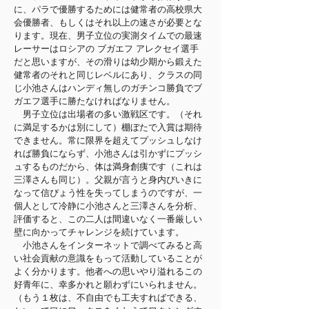
に、パラで優勝するためには健常者の高校県大
会優勝者、もしくはそれ以上の速さが必要とな
ります。現在、男子立位の実測タイムでの最速
レーサーはロシアの ブガエフ アレクセイ選手
だと思いますが、その滑りは幼少期から鍛えた
健常者のそれと同じレベルにあり、クラスの同
じ小池さんはハンディ無しのガチンコ勝負でブ
ガエフ選手に勝たなければなりません。
男子立位は出場者の多い激戦区です。（それ
に満足するかは別にして）棚ぼたで入賞は期待
できません。常に限界を超えてプッシュしなけ
れば勝負にならず、小池さんは引かずにプッシ
ュするものだから、体は満身創痍です（これは
三澤さんも同じ）。父親が言うと身内びいきに
なって信ぴょう性を失ってしまうのですが、一
個人として冷静に小池さんと三澤さんを分析、
評価すると、この二人は間違いなく一番厳しい
壁に向かってチャレンジを続けています。
小池さんをインターネットで調べてみると高
い社会貢献の意識をもって活動していることが
よく分かります。他者への思いやり溢れるこの
好青年に、幸多かれと願わずにいられません。
​（もう１枚は、不自由でも工夫すればできる、