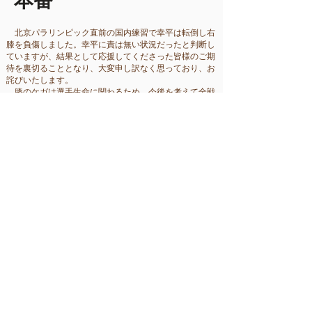
本番
北京パラリンピック直前の国内練習で幸平は転倒し右
膝を負傷しました。幸平に責は無い状況だったと判断し
ていますが、結果として応援してくださった皆様のご期
待を裏切ることとなり、大変申し訳なく思っており、お
詫びいたします。
膝のケガは選手生命に関わるため、今後を考えて全戦
欠場も止む無しと幸平に伝えていたのですが、本人とし
てはなんとしても出場せねばと考えたらしく、リハビリ
を続け、何とか最終日の最終種目に出場することができ
ました。
前日には一か八か攻めて
​いくと言っていたので心配し
ていたのですが、１本目は十分に落ち着いていて、攻め
と守りの絶妙のバランスで滑り切り、幸平の成長を感じ
ることができました。２本目は旗門数の多い細かいセッ
トだったらしく、完走できない選手が多くいました。そ
のような中で幸平は完走して１２位に入ることができま
した。
通常は試合中に幸平から連絡がくるなどあり得ないの
ですが、今回は１本目が終わった段階で結果報告があり
ました。彼なりによほどのプレッシャーを受けていたら
しく、完走できたことがよほど嬉しかったのだと思いま
す。スキー競技は、完走して順位がつくことは最低でも
果たすべきことであり、特にもこのような大切な試合で
２本まとめることができたことは多いに誉めてあげたい