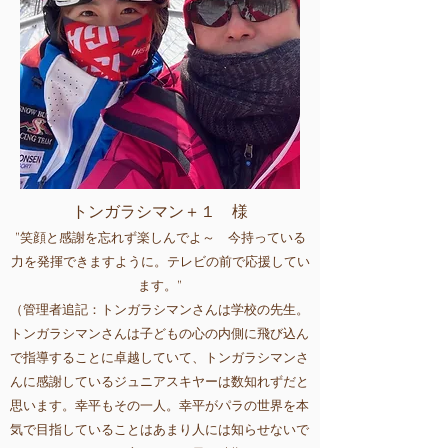
トンガラシマン＋１ 様
”笑顔と感謝を忘れず楽しんでよ～
​今持っている
力を発揮できますように。テレビの前で応援してい
ます。”
（管理者追記：トンガラシマンさんは学校の先生。
トンガラシマンさんは子どもの心の内側に飛び込ん
で指導することに卓越していて、トンガラシマンさ
んに感謝しているジュニアスキヤーは数知れずだと
思います。幸平もその一人。幸平がパラの世界を本
気で目指していることはあまり人には知らせないで