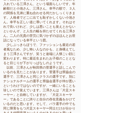
入れている三澤さん、という場面らしいです。年
齢順だと小池さん、三澤さん、幸平の順で、３人
の関係を兄弟に重ね合わせる何だかしっくりきま
す。人格者でどこに出ても恥ずかしくない小池さ
ん。幸平を正しい道に導いてくれます。それはそ
れで良いけれど、少しは悪いことも覚えとかない
といかんぞ、と人生の幅を持たせてくれる三澤さ
ん。二人の兄貴の苦労に気づかずのほほんとお世
話になっている幸平という図。
少しぶっきらぼうで、ファッションも最近の若
者風なため、少し怖い人なのかも、と身構えてし
まう三澤さんですが、笑うと途端に人懐こい顔に
変わります。特に最近生まれたお子様のこととな
ると目じりが下がりっぱなしのようです。
以前、三澤さんが秋田県の菅選手と話しこんで
いるのを見たことがあります。菅選手は県協会の
選手で、三澤さんと同じクラスの選手です。別に
ナショナルチームの選手と県協会選手が仲が悪い
というわけではないのですが、一緒にいることも
珍しいので覚えています。三澤さんは「片足スキ
ーヤー」と自称していますが、「片足スキーヤ
ー」であることに誇りと自分の存在意義をかけて
いるのだと思います。そして、パラ選手の中でも
同じ障害をもつ片足スキーヤー同士だけが分かり
あえる仲間意識というものがあるのだと思いま