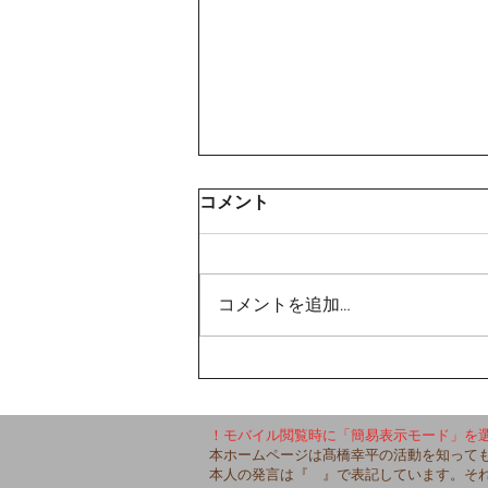
コメント
コメントを追加…
【コムニコを退職した日】
！モバイル閲覧時に「簡易表示モード」を
本ホームページは髙橋幸平の活動を知って
本人の発言は『 』で表記しています。そ