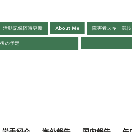
ー活動記録随時更新
About Me
障害者スキー競技
今後の予定
岩手紹介
海外報告
国内報告
矢