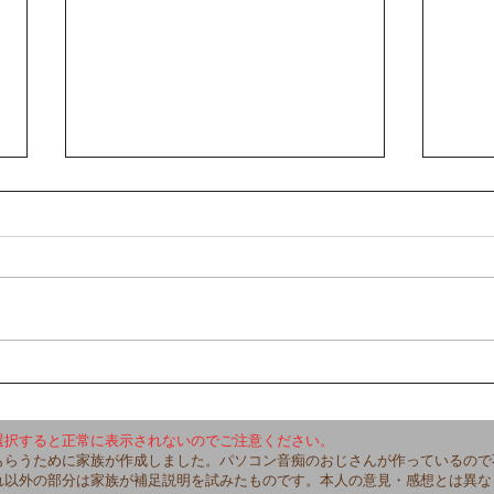
【卒
【講演会、大・大・大・大・
大成功！！！】
選択すると正常に表示されないのでご注意ください。
もらうために家族が作成しました。パソコン音痴のおじさんが作っているので
れ以外の部分は家族が補足説明を試みたものです。本人の意見・感想とは異な