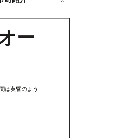
オー
。
間は黄昏のよう